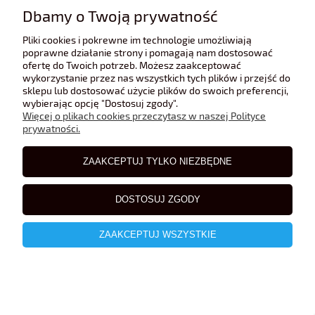
Dbamy o Twoją prywatność
Pliki cookies i pokrewne im technologie umożliwiają
poprawne działanie strony i pomagają nam dostosować
ofertę do Twoich potrzeb. Możesz zaakceptować
wykorzystanie przez nas wszystkich tych plików i przejść do
sklepu lub dostosować użycie plików do swoich preferencji,
wybierając opcję "Dostosuj zgody".
Więcej o plikach cookies przeczytasz w naszej Polityce
prywatności.
ZAAKCEPTUJ TYLKO NIEZBĘDNE
DOSTOSUJ ZGODY
ZAAKCEPTUJ WSZYSTKIE
Porsche 968 Cabrio 1993 De Agostini 1:43