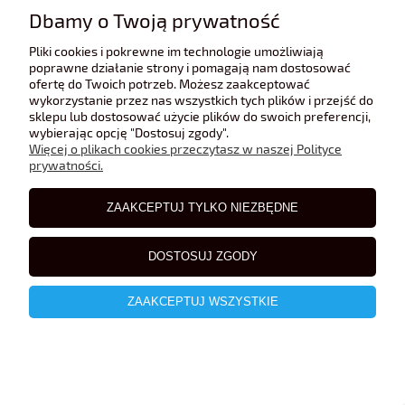
Dbamy o Twoją prywatność
Pliki cookies i pokrewne im technologie umożliwiają
poprawne działanie strony i pomagają nam dostosować
ofertę do Twoich potrzeb. Możesz zaakceptować
wykorzystanie przez nas wszystkich tych plików i przejść do
sklepu lub dostosować użycie plików do swoich preferencji,
wybierając opcję "Dostosuj zgody".
Więcej o plikach cookies przeczytasz w naszej Polityce
prywatności.
ZAAKCEPTUJ TYLKO NIEZBĘDNE
DOSTOSUJ ZGODY
ZAAKCEPTUJ WSZYSTKIE
Porsche 968 Cabrio 1993 De Agostini 1:43