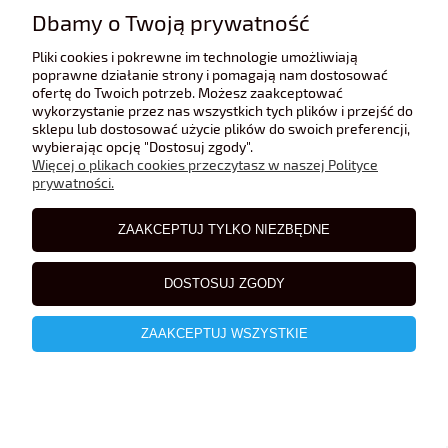
Dbamy o Twoją prywatność
Pliki cookies i pokrewne im technologie umożliwiają
poprawne działanie strony i pomagają nam dostosować
ofertę do Twoich potrzeb. Możesz zaakceptować
wykorzystanie przez nas wszystkich tych plików i przejść do
sklepu lub dostosować użycie plików do swoich preferencji,
wybierając opcję "Dostosuj zgody".
Więcej o plikach cookies przeczytasz w naszej Polityce
prywatności.
ZAAKCEPTUJ TYLKO NIEZBĘDNE
DOSTOSUJ ZGODY
ZAAKCEPTUJ WSZYSTKIE
Porsche 968 Cabrio 1993 De Agostini 1:43