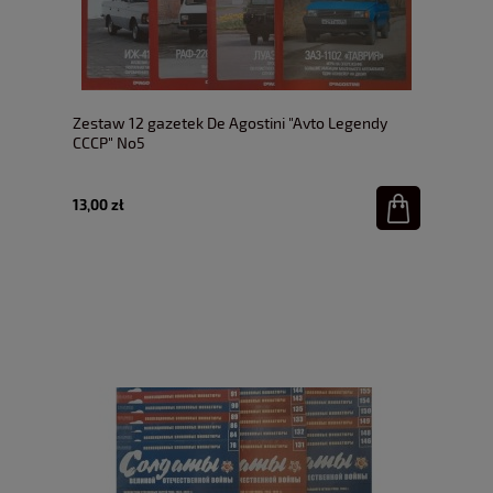
Zestaw 12 gazetek De Agostini "Avto Legendy
CCCP" No5
13,00 zł