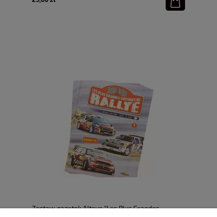
Zestaw gazetek Altaya "Les Plus Grandes
Voitures De Rallye" 29 szt