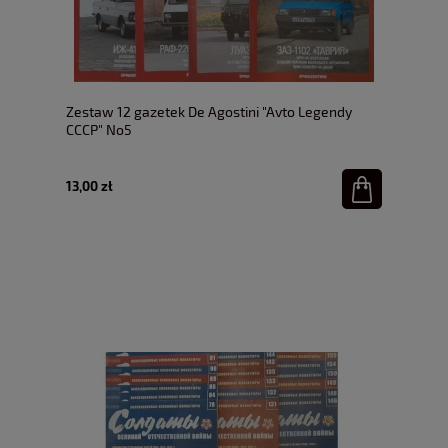
Zestaw 12 gazetek De Agostini "Avto Legendy
CCCP" No5
13,00 zł