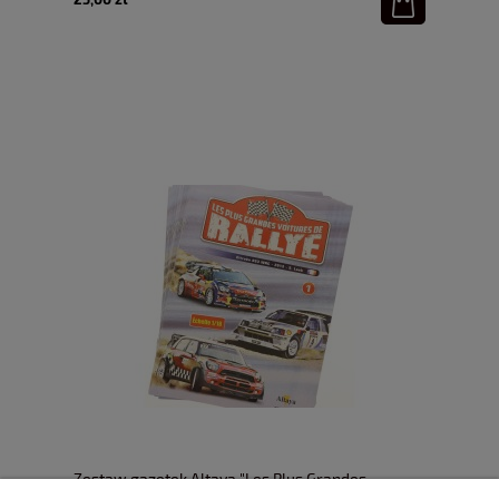
Zestaw gazetek Altaya "Les Plus Grandes
Voitures De Rallye" 29 szt