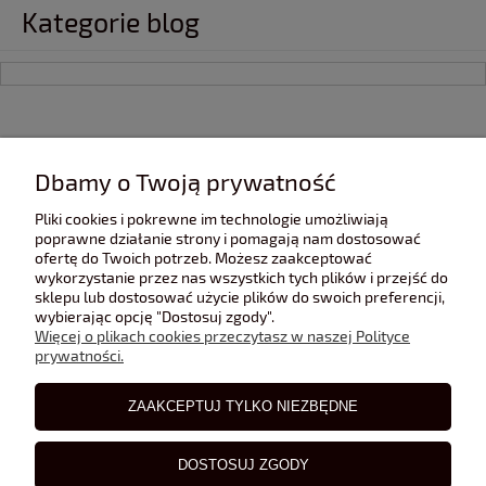
Kategorie blog
INFORMACJE
Dbamy o Twoją prywatność
Pliki cookies i pokrewne im technologie umożliwiają
POMOC
poprawne działanie strony i pomagają nam dostosować
ofertę do Twoich potrzeb. Możesz zaakceptować
wykorzystanie przez nas wszystkich tych plików i przejść do
sklepu lub dostosować użycie plików do swoich preferencji,
POLECANE STRONY
wybierając opcję "Dostosuj zgody".
Więcej o plikach cookies przeczytasz w naszej Polityce
prywatności.
BLOG
ZAAKCEPTUJ TYLKO NIEZBĘDNE
DOSTOSUJ ZGODY