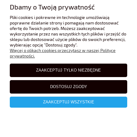
13,00 zł
Dbamy o Twoją prywatność
Pliki cookies i pokrewne im technologie umożliwiają
poprawne działanie strony i pomagają nam dostosować
ofertę do Twoich potrzeb. Możesz zaakceptować
wykorzystanie przez nas wszystkich tych plików i przejść do
sklepu lub dostosować użycie plików do swoich preferencji,
wybierając opcję "Dostosuj zgody".
Więcej o plikach cookies przeczytasz w naszej Polityce
prywatności.
ZAAKCEPTUJ TYLKO NIEZBĘDNE
DOSTOSUJ ZGODY
ZAAKCEPTUJ WSZYSTKIE
Kalkomania Lancia Aprilia #54 -Rajd Monte Carlo