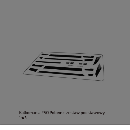
Kalkomania FSO Polonez-zestaw podstawowy
1:43