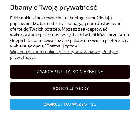
Dbamy o Twoją prywatność
Pliki cookies i pokrewne im technologie umożliwiają
poprawne działanie strony i pomagają nam dostosować
ofertę do Twoich potrzeb. Możesz zaakceptować
wykorzystanie przez nas wszystkich tych plików i przejść do
sklepu lub dostosować użycie plików do swoich preferencji,
wybierając opcję "Dostosuj zgody".
Więcej o plikach cookies przeczytasz w naszej Polityce
prywatności.
ZAAKCEPTUJ TYLKO NIEZBĘDNE
DOSTOSUJ ZGODY
ZAAKCEPTUJ WSZYSTKIE
Volkswagen Polo 1975 De Agostini 1:43