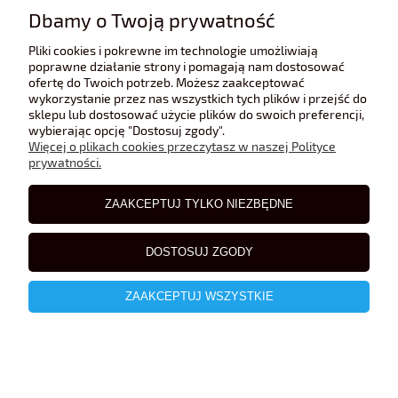
89,00 zł
Dbamy o Twoją prywatność
Cena regularna:
99,00 zł
Pliki cookies i pokrewne im technologie umożliwiają
Najniższa cena:
99,00 zł
poprawne działanie strony i pomagają nam dostosować
ofertę do Twoich potrzeb. Możesz zaakceptować
wykorzystanie przez nas wszystkich tych plików i przejść do
sklepu lub dostosować użycie plików do swoich preferencji,
PROMOCJA
wybierając opcję "Dostosuj zgody".
Więcej o plikach cookies przeczytasz w naszej Polityce
prywatności.
ZAAKCEPTUJ TYLKO NIEZBĘDNE
DOSTOSUJ ZGODY
ZAAKCEPTUJ WSZYSTKIE