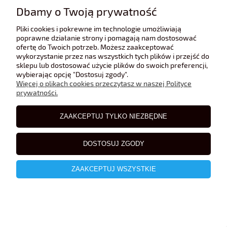
Dbamy o Twoją prywatność
Pliki cookies i pokrewne im technologie umożliwiają
poprawne działanie strony i pomagają nam dostosować
ofertę do Twoich potrzeb. Możesz zaakceptować
wykorzystanie przez nas wszystkich tych plików i przejść do
sklepu lub dostosować użycie plików do swoich preferencji,
Mercedes-Benz GLE Coupe iScale 1:43
wybierając opcję "Dostosuj zgody".
Więcej o plikach cookies przeczytasz w naszej Polityce
prywatności.
99,00 zł
ZAAKCEPTUJ TYLKO NIEZBĘDNE
DOSTOSUJ ZGODY
ZAAKCEPTUJ WSZYSTKIE