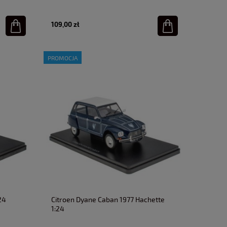
109,00 zł
PROMOCJA
24
Citroen Dyane Caban 1977 Hachette
1:24