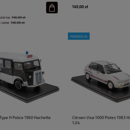
145,00 zł
ularna:
145,00 zł
a cena:
145,00 zł
PROMOCJA
 Type H Police 1960 Hachette
Citroen Visa 1000 Pistes 1983 
1:24