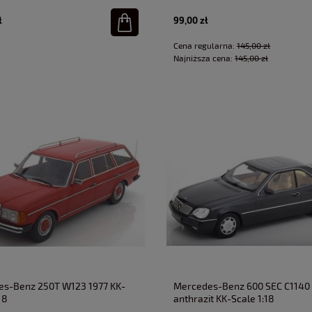
ł
99,00 zł
Cena regularna:
145,00 zł
Najniższa cena:
145,00 zł
s-Benz 250T W123 1977 KK-
Mercedes-Benz 600 SEC C1140
18
anthrazit KK-Scale 1:18