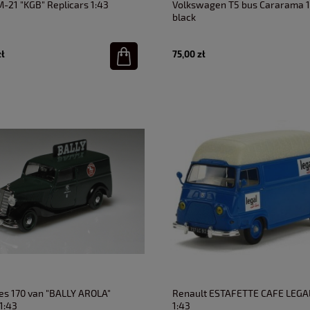
-21 "KGB" Replicars 1:43
Volkswagen T5 bus Cararama 1
black
zł
75,00 zł
s 170 van "BALLY AROLA"
Renault ESTAFETTE CAFE LEGAL
1:43
1:43