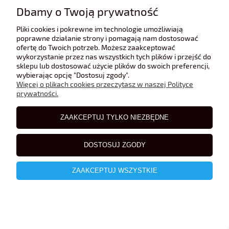
Dbamy o Twoją prywatność
Pliki cookies i pokrewne im technologie umożliwiają
poprawne działanie strony i pomagają nam dostosować
ofertę do Twoich potrzeb. Możesz zaakceptować
wykorzystanie przez nas wszystkich tych plików i przejść do
sklepu lub dostosować użycie plików do swoich preferencji,
Mercedes-Benz GLE Coupe iScale 1:43
wybierając opcję "Dostosuj zgody".
Więcej o plikach cookies przeczytasz w naszej Polityce
prywatności.
99,00 zł
ZAAKCEPTUJ TYLKO NIEZBĘDNE
DOSTOSUJ ZGODY
ZAAKCEPTUJ WSZYSTKIE