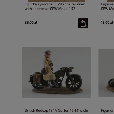
Figurka żywiczna SS-Stabhelferinnen
Figurka
with doberman FPW Model 1:72
FPW Mod
28,00 zł
19,00 zł
British Redcap 1944 Norton 16H Triciclo
Figurka