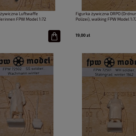
 żywiczna Luftwaffe
Figurka żywiczna ORPO (Ordnu
ferinnen FPW Model 1:72
Polizei), walking FPW Model 1:7
19,00 zł