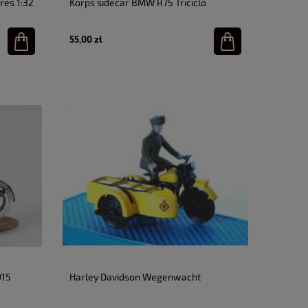
res 1:32
Korps sidecar BMW R75 Triciclo
Miniatures 1:32
55,00 zł
915
Harley Davidson Wegenwacht