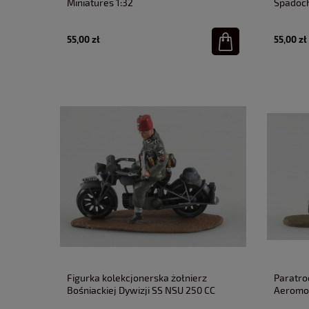
Miniatures 1:32
Spadoch
Triciclo
55,00 zł
55,00 zł
Figurka kolekcjonerska żołnierz
Paratro
Bośniackiej Dywizji SS NSU 250 CC
Aeromot
Triciclo Miniatures 1:32
1:32