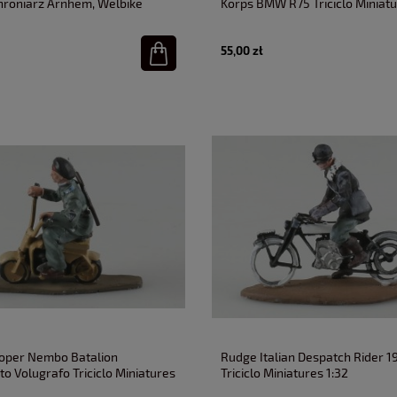
roniarz Arnhem, Welbike
Korps BMW R75 Triciclo Miniatu
 Miniatures 1:32
55,00 zł
oper Nembo Batalion
Rudge Italian Despatch Rider 1
o Volugrafo Triciclo Miniatures
Triciclo Miniatures 1:32