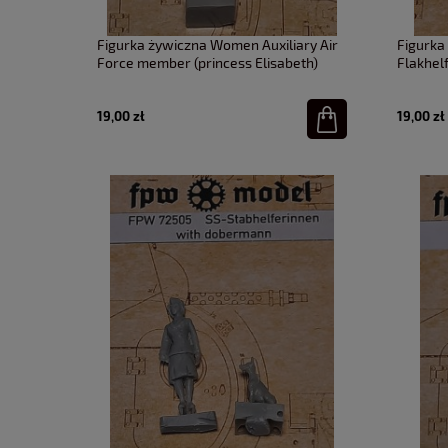
Figurka żywiczna Women Auxiliary Air
Figurka
Force member (princess Elisabeth)
Flakhel
FPW Model 1:72
19,00 zł
19,00 zł