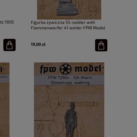
itz 1805
Figurka żywiczna SS-soldier with
Flammenwerfer 41 winter FPW Model
1:72
19,00 zł