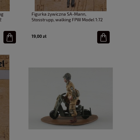
ng
Figurka żywiczna SA-Mann,
2
Stosstrupp, walking FPW Model 1:72
19,00 zł