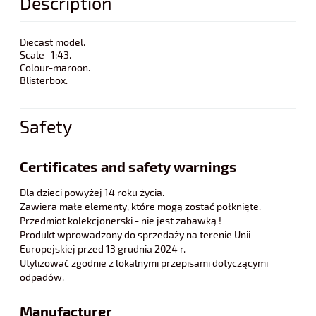
Description
Diecast model.
Scale -1:43.
Colour-maroon.
Blisterbox.
Safety
Certificates and safety warnings
Dla dzieci powyżej 14 roku życia.
Zawiera małe elementy, które mogą zostać połknięte.
Przedmiot kolekcjonerski - nie jest zabawką !
Produkt wprowadzony do sprzedaży na terenie Unii
Europejskiej przed 13 grudnia 2024 r.
Utylizować zgodnie z lokalnymi przepisami dotyczącymi
odpadów.
Manufacturer