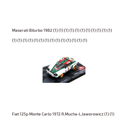
Maserati Biturbo 1982 (1) (1) (1) (1) (1) (1) (1) (1) (1) (1) (1)
(1) (1) (1) (1) (1) (1) (1) (1) (1) (1) (1) (1) (1) (1)
Fiat 125p Monte Carlo 1972 R.Mucha-L.Jaworowicz (1) (1)