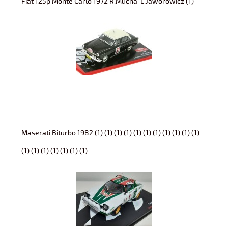
Fiat 125p Monte Carlo 1972 R.Mucha-L.Jaworowicz (1)
Maserati Biturbo 1982 (1) (1) (1) (1) (1) (1) (1) (1) (1) (1) (1)
(1) (1) (1) (1) (1) (1) (1)