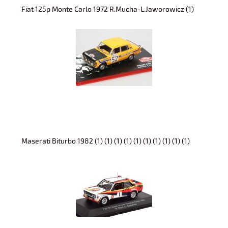
Fiat 125p Monte Carlo 1972 R.Mucha-L.Jaworowicz (1)
Maserati Biturbo 1982 (1) (1) (1) (1) (1) (1) (1) (1) (1) (1)