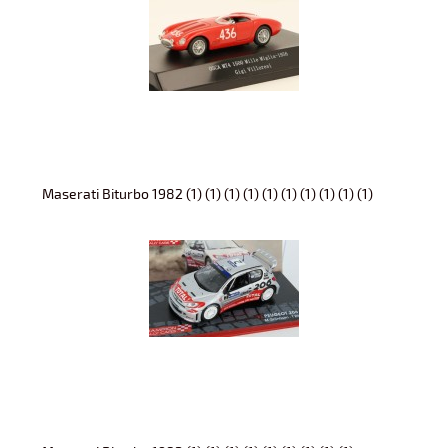
Maserati Biturbo 1982 (1) (1) (1) (1) (1) (1) (1) (1) (1) (1)