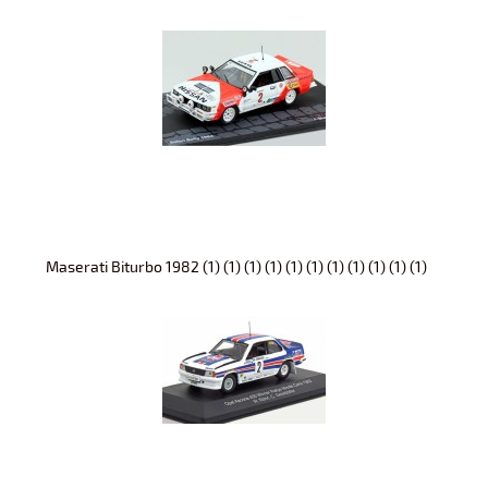
Maserati Biturbo 1982 (1) (1) (1) (1) (1) (1) (1) (1) (1) (1) (1)