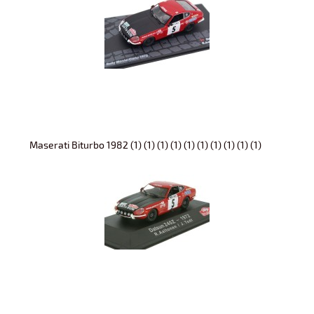
Maserati Biturbo 1982 (1) (1) (1) (1) (1) (1) (1) (1) (1) (1)