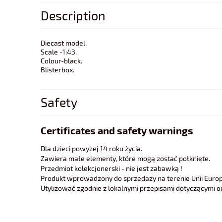
Description
Diecast model.
Scale -1:43.
Colour-black.
Blisterbox.
Safety
Certificates and safety warnings
Dla dzieci powyżej 14 roku życia.
Zawiera małe elementy, które mogą zostać połknięte.
Przedmiot kolekcjonerski - nie jest zabawką !
Produkt wprowadzony do sprzedaży na terenie Unii Europe
Utylizować zgodnie z lokalnymi przepisami dotyczącymi 