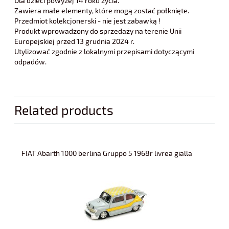
Dla dzieci powyżej 14 roku życia.
Zawiera małe elementy, które mogą zostać połknięte.
Przedmiot kolekcjonerski - nie jest zabawką !
Produkt wprowadzony do sprzedaży na terenie Unii
Europejskiej przed 13 grudnia 2024 r.
Utylizować zgodnie z lokalnymi przepisami dotyczącymi
odpadów.
Related products
FIAT Abarth 1000 berlina Gruppo 5 1968r livrea gialla