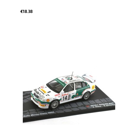
€18.38