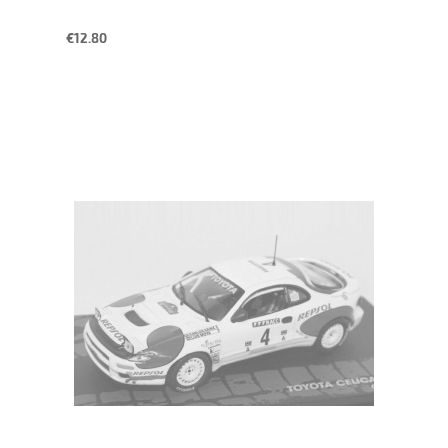
€12.80